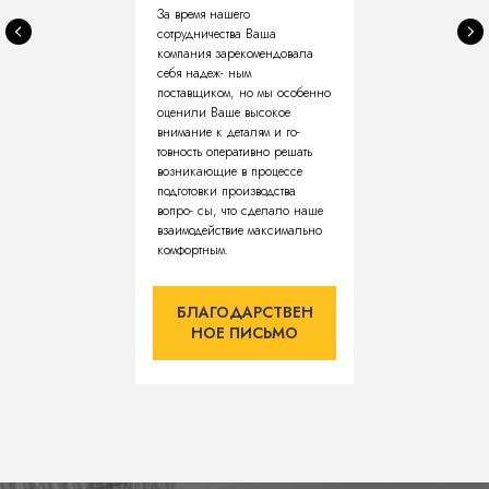
За время нашего
сотрудничества Ваша
компания зарекомендовала
себя надеж- ным
поставщиком, но мы особенно
оценили Ваше высокое
внимание к деталям и го-
товность оперативно решать
возникающие в процессе
подготовки производства
вопро- сы, что сделало наше
взаимодействие максимально
комфортным.
БЛАГОДАРСТВЕН
НОЕ ПИСЬМО